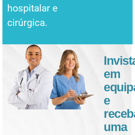
hospitalar e
cirúrgica.
Invist
em
equi
e
receb
uma